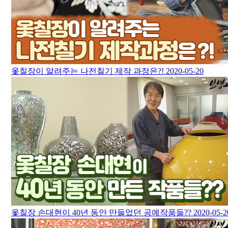
옻칠장이 알려주는 나전칠기 제작 과정은?!
2020-05-20
옻칠장 손대현이 40년 동안 만들었던 공예작품들??
2020-05-2