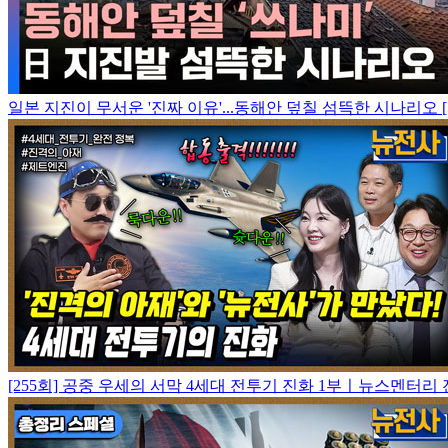
일본 지진이 무서운 '진짜 이유'...동해안 덮칠 섬뜩한 시나리오 
[255회] 공중 우세의 서막 4세대 전투기 진화 1부ㅣ뉴스멘터리