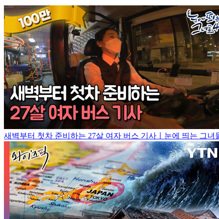
새벽부터 첫차 준비하는 27살 여자 버스 기사ㅣ눈에 띄는 그녀들4