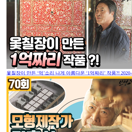
옻칠장이 만든 ‘억’소리 나게 아름다운 ‘1억짜리’ 작품?!
2020-