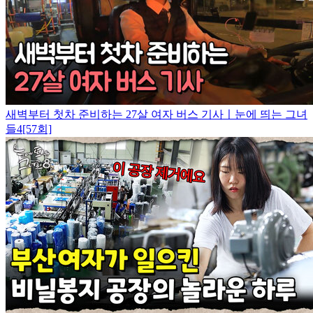
새벽부터 첫차 준비하는 27살 여자 버스 기사ㅣ눈에 띄는 그녀
들4[57회]