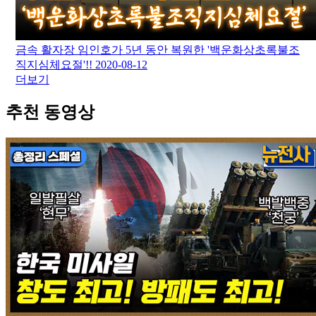
금속 활자장 임인호가 5년 동안 복원한 '백운화상초록불조
직지심체요절'!!
2020-08-12
더보기
추천 동영상