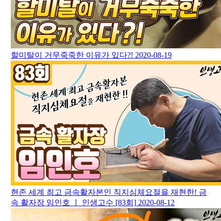
할미탈이 거무죽죽한 이유가 있다?!
2020-08-19
현존 세계 최고 금속활자본인 직지심체요절을 재현한! 금
속 활자장 임인호 ㅣ 인생고수 [83회]
2020-08-12