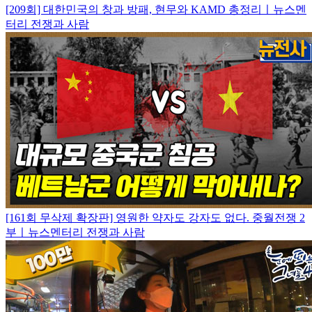
[209회] 대한민국의 창과 방패, 현무와 KAMD 총정리ㅣ뉴스멘
터리 전쟁과 사람
[161회 무삭제 확장판] 영원한 약자도 강자도 없다. 중월전쟁 2
부ㅣ뉴스멘터리 전쟁과 사람