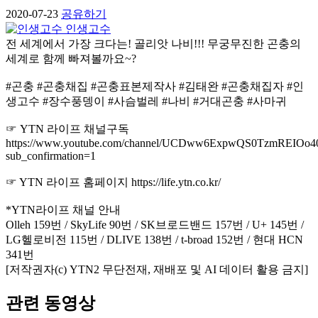
2020-07-23
공유하기
인생고수
전 세계에서 가장 크다는! 골리앗 나비!!! 무궁무진한 곤충의
세계로 함께 빠져볼까요~?
#곤충 #곤충채집 #곤충표본제작사 #김태완 #곤충채집자 #인
생고수 #장수풍뎅이 #사슴벌레 #나비 #거대곤충 #사마귀
☞ YTN 라이프 채널구독
https://www.youtube.com/channel/UCDww6ExpwQS0TzmREIOo4
sub_confirmation=1
☞ YTN 라이프 홈페이지 https://life.ytn.co.kr/
*YTN라이프 채널 안내
Olleh 159번 / SkyLife 90번 / SK브로드밴드 157번 / U+ 145번 /
LG헬로비전 115번 / DLIVE 138번 / t-broad 152번 / 현대 HCN
341번
[저작권자(c) YTN2 무단전재, 재배포 및 AI 데이터 활용 금지]
관련 동영상