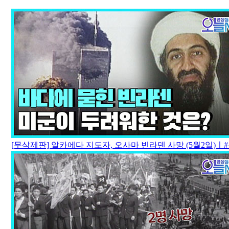
[무삭제판] 알카에다 지도자, 오사마 빈라덴 사망 (5월2일)ㅣ#뉴