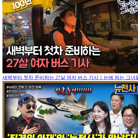
새벽부터 첫차 준비하는 27살 여자 버스 기사ㅣ눈에 띄는 그녀들4