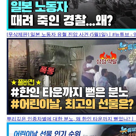
[무삭제판] 일본 노동자 유혈 진압 사건 (5월1일)ㅣ#뉴튜브 - 영
뿌리깊은 인종차별에 대한 분노, 왜 한인 타운까지 뻗었나?ㅣ #