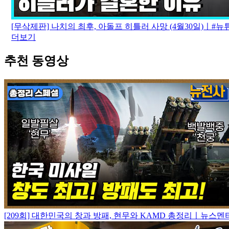
[무삭제판] 나치의 최후, 아돌프 히틀러 사망 (4월30일)ㅣ#뉴튜브
더보기
추천 동영상
[209회] 대한민국의 창과 방패, 현무와 KAMD 총정리ㅣ뉴스