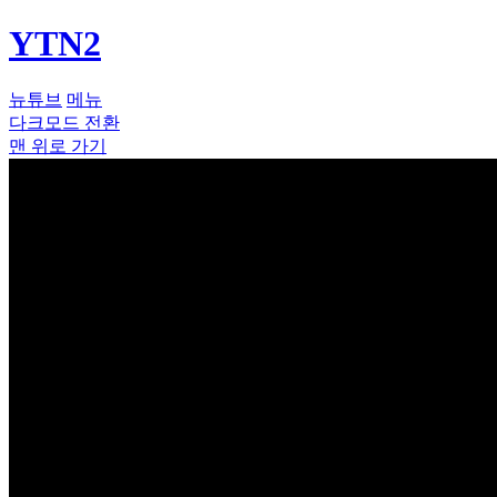
YTN2
뉴튜브
메뉴
다크모드 전환
맨 위로 가기