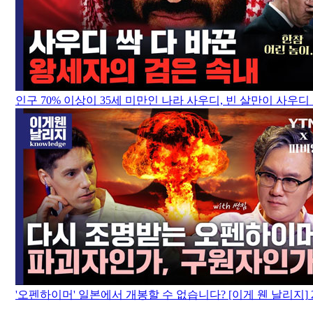
인구 70% 이상이 35세 미만인 나라 사우디, 빈 살만이 사우디
'오펜하이머' 일본에서 개봉할 수 없습니다? [이게 웬 날리지]