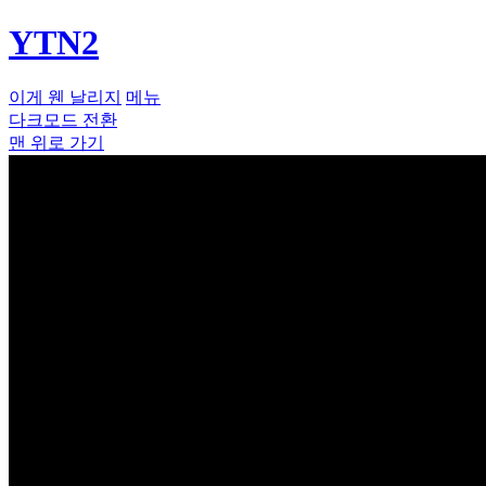
YTN2
이게 웬 날리지
메뉴
다크모드 전환
맨 위로 가기