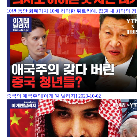
10년 동안 화폐가치 10배 하락한 튀르키예, 집권 내 최악의
중국의 애국주의[이게 웬 날리지]
2023-10-02