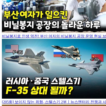
비닐봉지로 인생 역전! 부산 여자의 비닐봉지 공장 운영 현실 브이
[205회] 보이지 않는 위협, 스텔스기 2부ㅣ뉴스멘터리 전쟁과 