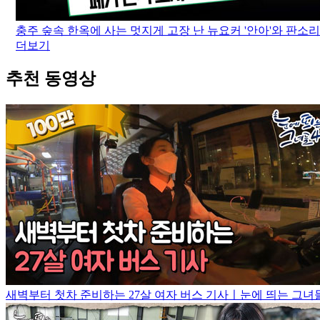
충주 숲속 한옥에 사는 멋지게 고장 난 뉴요커 '안아'와 판소리 
더보기
추천 동영상
새벽부터 첫차 준비하는 27살 여자 버스 기사ㅣ눈에 띄는 그녀들4