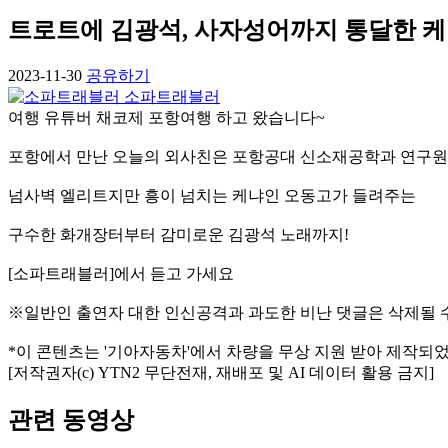
트로트에 김광석, 사자성어까지 통달한 케냐인 '
2023-11-30
공유하기
소파트래블러
여행 유튜버 채코제 포항여행 하고 왔습니다~
포항에서 만난 오늘의 외사친은 포항공대 신소재공학과 연구원
넘사벽 엘리트지만 흥이 넘치는 케냐인 오동고가 들려주는
구수한 화개장터부터 감미로운 김광석 노래까지!
[소파트래블러]에서 듣고 가세요
※일반인 출연자 대한 인신공격과 과도한 비난 댓글은 삭제될 
*이 콘텐츠는 '기아자동차'에서 차량을 무상 지원 받아 제작되
[저작권자(c) YTN2 무단전재, 재배포 및 AI 데이터 활용 금지]
관련 동영상