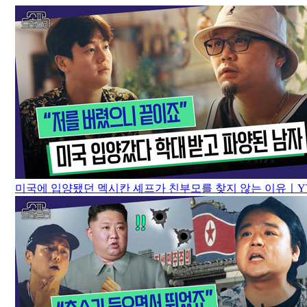
미국에 입양됐던 멕시칸 셰프가 친부모를 찾지 않는 이유ㅣYTN과