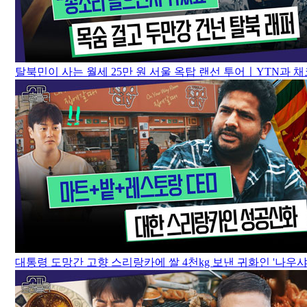
탈북민이 사는 월세 25만 원 서울 옥탑 랜선 투어ㅣYTN과 채코
대통령 도망간 고향 스리랑카에 쌀 4천kg 보낸 귀화인 '나우샤' 