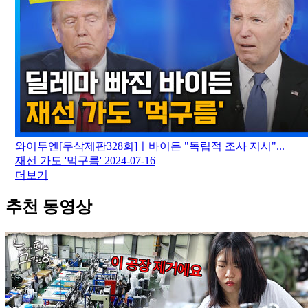
와이투엔[무삭제판328회]ㅣ바이든 "독립적 조사 지시"...
재선 가도 '먹구름'
2024-07-16
더보기
추천 동영상