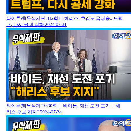
와이투엔[무삭제판 332회]ㅣ해리스, 호감도 급상승...트럼
프, 다시 공세 강화
2024-07-31
와이투엔[무삭제판330회]ㅣ바이든, 재선 도전 포기..."해
리스 후보 지지"
2024-07-24