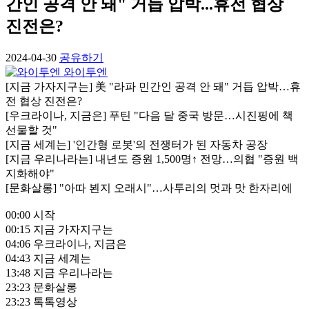
간인 공격 안 돼" 거듭 압박...휴전 협상
진전은?
2024-04-30
공유하기
와이투엔
[지금 가자지구는] 美 "라파 민간인 공격 안 돼" 거듭 압박…휴
전 협상 진전은?
[우크라이나, 지금은] 푸틴 "다음 달 중국 방문…시진핑에 책
선물할 것"
[지금 세계는] '인간형 로봇'의 전쟁터가 된 자동차 공장
[지금 우리나라는] 내년도 증원 1,500명↑ 전망…의협 "증원 백
지화해야"
[문화살롱] "아따 뵌지 오래시"…사투리의 멋과 맛 한자리에
00:00 시작
00:15 지금 가자지구는
04:06 우크라이나, 지금은
04:43 지금 세계는
13:48 지금 우리나라는
23:23 문화살롱
23:23 톡톡영상