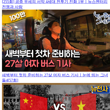
[255회] 공중 우세의 서막 4세대 전투기 진화 1부ㅣ뉴스멘터리
전쟁과 사람
새벽부터 첫차 준비하는 27살 여자 버스 기사ㅣ눈에 띄는 그녀
들4[57회]