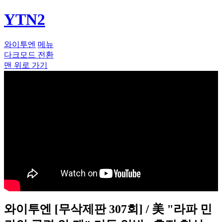
YTN2
와이투엔
메뉴
다크모드 전환
맨 위로 가기
와이투엔 [무삭제판 307회] / 美 "라파 민