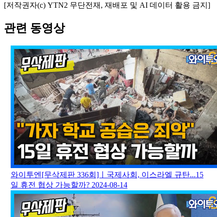
[저작권자(c) YTN2 무단전재, 재배포 및 AI 데이터 활용 금지]
관련 동영상
와이투엔[무삭제판 336회]ㅣ국제사회, 이스라엘 규탄...15
일 휴전 협상 가능할까?
2024-08-14