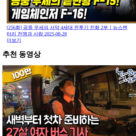
[256회] 공중 우세의 서막 4세대 전투기 진화 2부ㅣ뉴스멘
터리 전쟁과 사람
2025-08-28
더보기
추천 동영상