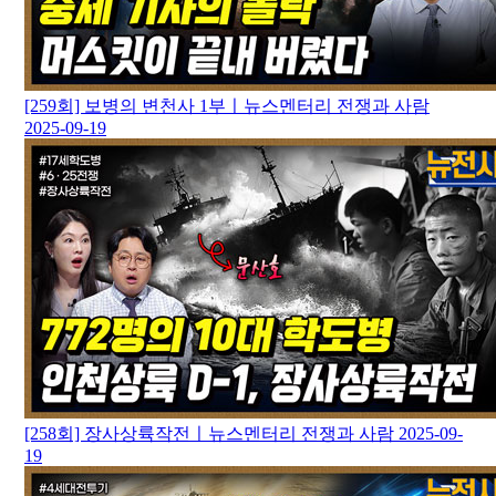
[259회] 보병의 변천사 1부ㅣ뉴스멘터리 전쟁과 사람
2025-09-19
[258회] 장사상륙작전ㅣ뉴스멘터리 전쟁과 사람
2025-09-
19