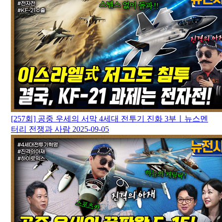
[257회] 공중 우세의 서막 4세대 전투기 진화 3부ㅣ뉴스멘
터리 전쟁과 사람
2025-09-05