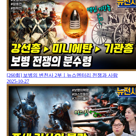
[260회] 보병의 변천사 2부ㅣ뉴스멘터리 전쟁과 사람
2025-10-27