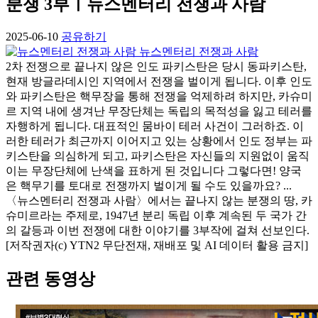
분쟁 3부ㅣ뉴스멘터리 전쟁과 사람
2025-06-10
공유하기
뉴스멘터리 전쟁과 사람
2차 전쟁으로 끝나지 않은 인도 파키스탄은 당시 동파키스탄,
현재 방글라데시인 지역에서 전쟁을 벌이게 됩니다. 이후 인도
와 파키스탄은 핵무장을 통해 전쟁을 억제하려 하지만, 카슈미
르 지역 내에 생겨난 무장단체는 독립의 목적성을 잃고 테러를
자행하게 됩니다. 대표적인 뭄바이 테러 사건이 그러하죠. 이
러한 테러가 최근까지 이어지고 있는 상황에서 인도 정부는 파
키스탄을 의심하게 되고, 파키스탄은 자신들의 지원없이 움직
이는 무장단체에 난색을 표하게 된 것입니다 그렇다면! 양국
은 핵무기를 토대로 전쟁까지 벌이게 될 수도 있을까요? ...
〈뉴스멘터리 전쟁과 사람〉에서는 끝나지 않는 분쟁의 땅, 카
슈미르라는 주제로, 1947년 분리 독립 이후 계속된 두 국가 간
의 갈등과 이번 전쟁에 대한 이야기를 3부작에 걸쳐 선보인다.
[저작권자(c) YTN2 무단전재, 재배포 및 AI 데이터 활용 금지]
관련 동영상