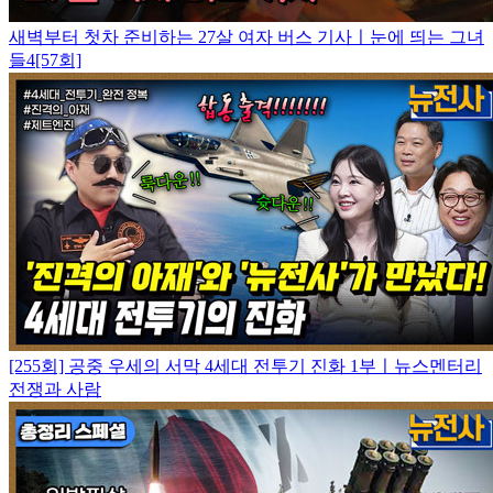
새벽부터 첫차 준비하는 27살 여자 버스 기사ㅣ눈에 띄는 그녀
들4[57회]
[255회] 공중 우세의 서막 4세대 전투기 진화 1부ㅣ뉴스멘터리
전쟁과 사람