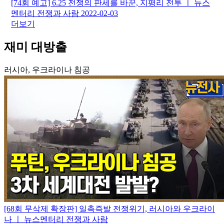
[74회 예고] 6.25 전쟁의 판세를 바꾼, 지평리 전투 ㅣ 뉴스
멘터리 전쟁과 사람
2022-02-03
더보기
재미 대방출
러시아, 우크라이나 침공
[68회 무삭제 확장판] 일촉즉발 전쟁위기, 러시아와 우크라이
나 ㅣ 뉴스멘터리 전쟁과 사람