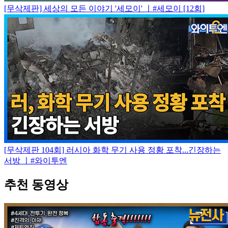
[무삭제판] 세상의 모든 이야기 '세모이' ㅣ#세모이 [12회]
[무삭제판 104회] 러시아 화학 무기 사용 정황 포착...긴장하는
서방 ㅣ#와이투엔
추천 동영상