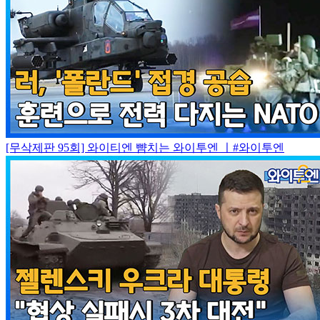
[무삭제판 95회] 와이티엔 뺨치는 와이투엔 ㅣ#와이투엔