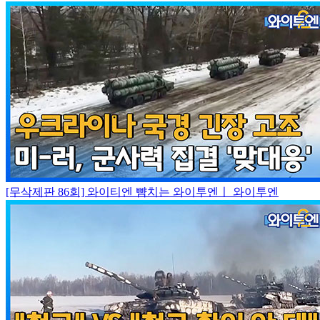
[무삭제판 86회] 와이티엔 뺨치는 와이투엔ㅣ 와이투엔