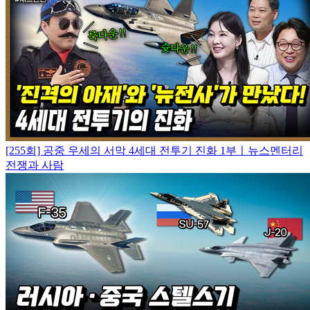
[255회] 공중 우세의 서막 4세대 전투기 진화 1부ㅣ뉴스멘터리
전쟁과 사람