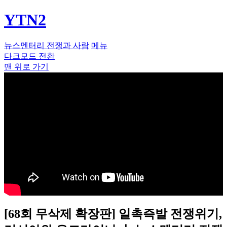
YTN2
뉴스멘터리 전쟁과 사람
메뉴
다크모드 전환
맨 위로 가기
[68회 무삭제 확장판] 일촉즉발 전쟁위기,