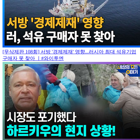
[무삭제판 108회] 서방 '경제제재' 영향...러시아 최대 석유기업
구매자 못 찾아 ㅣ#와이투엔