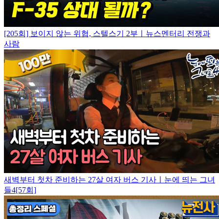
[205회] 보이지 않는 위협, 스텔스기 2부ㅣ뉴스멘터리 전쟁과
사람
새벽부터 첫차 준비하는 27살 여자 버스 기사ㅣ눈에 띄는 그녀
들4[57회]