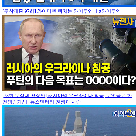
[무삭제판 97회] 와이티엔 뺨치는 와이투엔 ㅣ#와이투엔
[78회 무삭제 확장판] 러시아의 우크라이나 침공, 무엇을 위한
전쟁인가?ㅣ 뉴스멘터리 전쟁과 사람